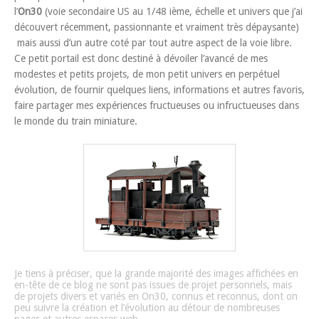
l’
On30
(voie secondaire US au 1/48 ième, échelle et univers que j’ai
découvert récemment, passionnante et vraiment très dépaysante)
mais aussi d’un autre coté par tout autre aspect de la voie libre.
Ce petit portail est donc destiné à dévoiler l’avancé de mes
modestes et petits projets, de mon petit univers en perpétuel
évolution, de fournir quelques liens, informations et autres favoris,
faire partager mes expériences fructueuses ou infructueuses dans
le monde du train miniature.
Je tiens à préciser, que la grande majorité des images affichées en
en-tête de ce blog ne sont pas issues de projet personnels, mais
de projets divers et variés en On30, connus et reconnus, dont on
peu suivre la création et l’évolution au détour de nombreuses
pages et autres espaces web.