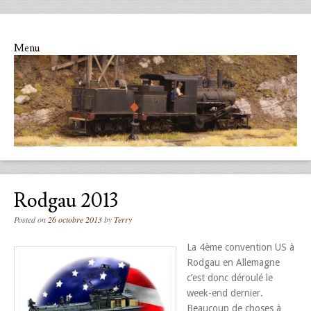
Menu
Skip to content
Rodgau 2013
Posted on
26 octobre 2013
by
Terry
La 4ème convention US à
Rodgau en Allemagne
c’est donc déroulé le
week-end dernier.
Beaucoup de choses à