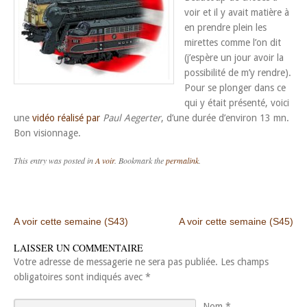
voir et il y avait matière à
en prendre plein les
mirettes comme l’on dit
(j’espère un jour avoir la
possibilité de m’y rendre).
Pour se plonger dans ce
qui y était présenté, voici
une
vidéo réalisé par
Paul Aegerter
, d’une durée d’environ 13 mn.
Bon visionnage.
This entry was posted in
A voir
. Bookmark the
permalink
.
Post navigation
A voir cette semaine (S43)
A voir cette semaine (S45)
LAISSER UN COMMENTAIRE
Votre adresse de messagerie ne sera pas publiée.
Les champs
obligatoires sont indiqués avec
*
Nom
*