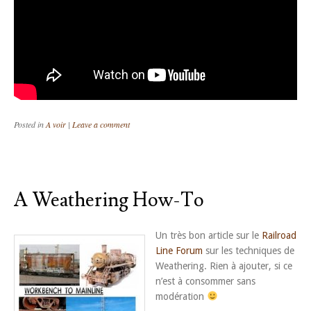
Posted in
A voir
|
Leave a comment
A Weathering How-To
Un très bon article sur le
Railroad
Line Forum
sur les techniques de
Weathering. Rien à ajouter, si ce
n’est à consommer sans
modération